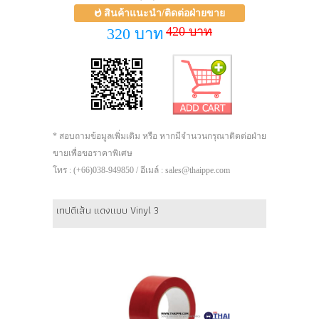
สินค้าแนะนำ/ติดต่อฝ่ายขาย
420 บาท
320 บาท
* สอบถามข้อมูลเพิ่มเติม หรือ หากมีจำนวนกรุณาติดต่อฝ่าย
ขายเพื่อขอราคาพิเศษ
โทร : (+66)038-949850 / อีเมล์ : sales@thaippe.com
เทปตีเส้น แดงแบบ Vinyl 3