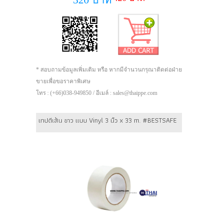
* สอบถามข้อมูลเพิ่มเติม หรือ หากมีจำนวนกรุณาติดต่อฝ่าย
ขายเพื่อขอราคาพิเศษ
โทร : (+66)038-949850 / อีเมล์ : sales@thaippe.com
เทปตีเส้น ขาว แบบ Vinyl 3 นิ้ว x 33 m. #BESTSAFE