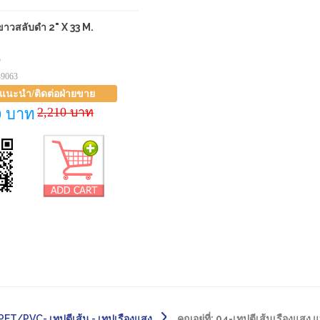
ขาวสลับดำ 2" X 33 M.
5
-9063
าแนะนำ/ติดต่อฝ่ายขาย
2,210 บาท
0 บาท
T/PVC- เทปตีเส้น - เทปเรืองแสง
คุณอยู่ที่:
04-เทปตีเส้นเรืองแสง แ