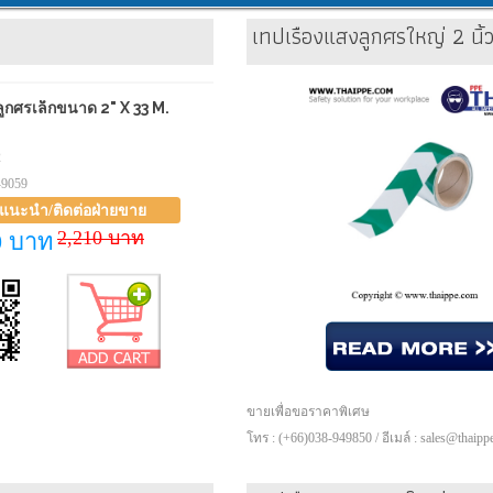
เทปเรืองแสงลูกศรใหญ่ 2 นิ้
ูกศรเล็กขนาด 2" X 33 M.
2
-9059
าแนะนำ/ติดต่อฝ่ายขาย
2,210 บาท
0 บาท
ขายเพื่อขอราคาพิเศษ
โทร : (+66)038-949850 / อีเมล์ : sales@thaip