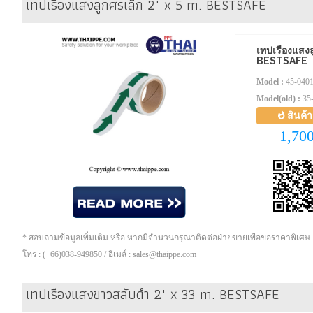
เทปเรืองแสงลูกศรเล็ก 2" x 5 m. BESTSAFE
เทปเรืองแสงล
BESTSAFE
Model :
45-040
Model(old) :
35
สินค้
1,70
* สอบถามข้อมูลเพิ่มเติม หรือ หากมีจำนวนกรุณาติดต่อฝ่ายขายเพื่อขอราคาพิเศษ
โทร : (+66)038-949850 / อีเมล์ : sales@thaippe.com
เทปเรืองแสงขาวสลับดำ 2" x 33 m. BESTSAFE