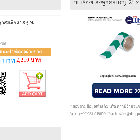
เทปเรืองแสงลูกศรใหญ่ 2" 
ูกศรเล็ก 2" X 5 M.
1
-9061
าแนะนำ/ติดต่อฝ่ายขาย
2,210 บาท
0 บาท
* สอบถามข้อมูลเพิ่มเติม หรือ หากมีจำนวน
โทร : (+66)038-949850 / อีเมล์ : sales@thaip