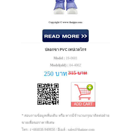
ปลอกขา PVC เทปเวลโกร
Model :
19-0601
Model(old) :
04-4002
315 บาท
250 บาท
* สอบถามข้อมูลเพิ่มเติม หรือ หากมีจำนวนกรุณาติดต่อฝ่าย
ขายเพื่อขอราคาพิเศษ
โทร : (+66)038-949850 / อีเมล์ : sales@thaippe.com