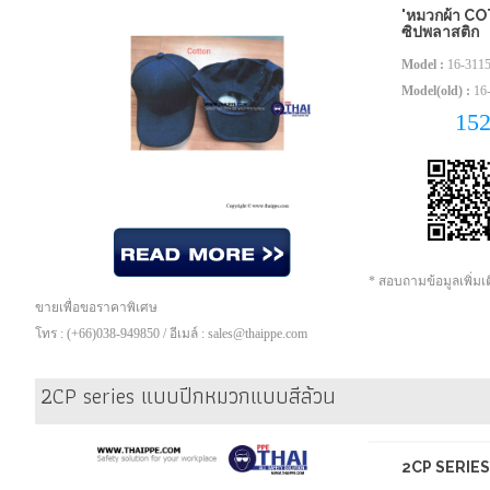
'หมวกผ้า C
ซิปพลาสติก
Model :
16-311
Model(old) :
16
15
* สอบถามข้อมูลเพิ่ม
ขายเพื่อขอราคาพิเศษ
โทร : (+66)038-949850 / อีเมล์ : sales@thaippe.com
2CP series แบบปีกหมวกแบบสีล้วน
2CP SERIES