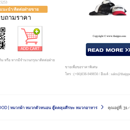
-5253
าแนะนำ/ติดต่อฝ่ายขาย
อบถามราคา
เติม หรือ หากมีจำนวนกรุณาติดต่อฝ่าย
ขายเพื่อขอราคาพิเศษ
โทร : (+66)038-949850 / อีเมล์ : sales@thaip
D | หมวกผ้า หมวกตัวหนอน ฮู๊ดคลุมศีรษะ หมวกอาหาร
คุณอยู่ที่:
31-