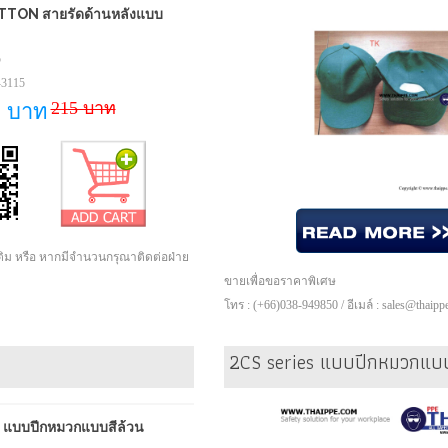
OTTON สายรัดด้านหลังแบบ
5
-3115
215 บาท
2 บาท
เติม หรือ หากมีจำนวนกรุณาติดต่อฝ่าย
ขายเพื่อขอราคาพิเศษ
โทร : (+66)038-949850 / อีเมล์ : sales@thaip
2CS series แบบปีกหมวกแบ
 แบบปีกหมวกแบบสีล้วน