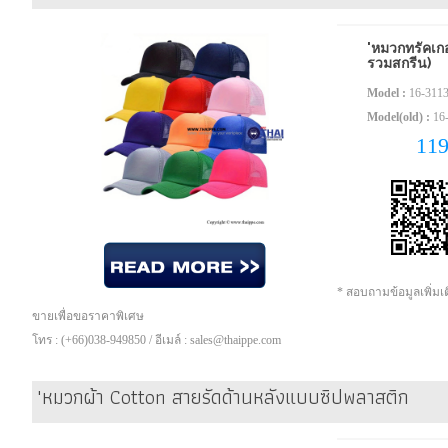
'หมวกทรัคเกอ
รวมสกรีน)
Model :
16-311
Model(old) :
16
11
* สอบถามข้อมูลเพิ่ม
ขายเพื่อขอราคาพิเศษ
โทร : (+66)038-949850 / อีเมล์ : sales@thaippe.com
'หมวกผ้า Cotton สายรัดด้านหลังแบบซิปพลาสติก