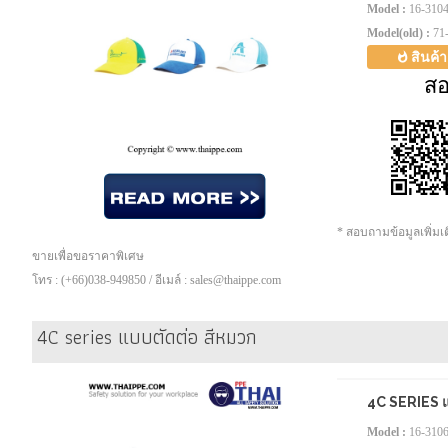
Model :
16-310
Model(old) :
71
สินค้
ส
* สอบถามข้อมูลเพิ่ม
ขายเพื่อขอราคาพิเศษ
โทร : (+66)038-949850 / อีเมล์ : sales@thaippe.com
4C series แบบตัดต่อ สีหมวก
4C SERIES แ
Model :
16-310