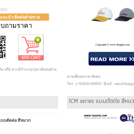
4
-5251
าแนะนำ/ติดต่อฝ่ายขาย
อบถามราคา
เติม หรือ หากมีจำนวนกรุณาติดต่อฝ่าย
ขายเพื่อขอราคาพิเศษ
โทร : (+66)038-949850 / อีเมล์ : sales@thaip
1CM series แบบตัดต่อ สีหม
บบตัดต่อ สีหมวก
6