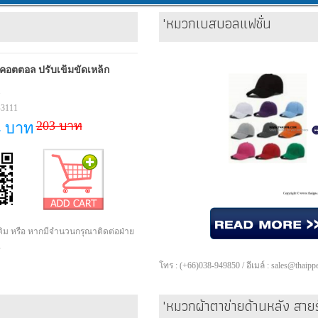
'หมวกเบสบอลแฟชั่น
คอตตอล ปรับเข็มขัดเหล็ก
1
-3111
203 บาท
4 บาท
เติม หรือ หากมีจำนวนกรุณาติดต่อฝ่าย
ษ
โทร : (+66)038-949850 / อีเมล์ : sales@thaip
'หมวกผ้าตาข่ายด้านหลัง สาย