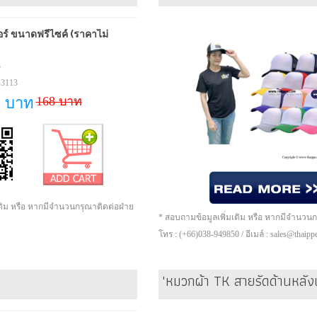
ร์ ขนาดฟรีไซค์ (ราคาไม่
3
-3113
168 บาท
9 บาท
เติม หรือ หากมีจำนวนกรุณาติดต่อฝ่าย
* สอบถามข้อมูลเพิ่มเติม หรือ หากมีจำนวน
โทร : (+66)038-949850 / อีเมล์ : sales@thaip
'หมวกผ้า TK สายรัดด้านหล