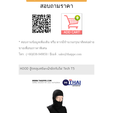
สอบถามราคา
* สอบถามข้อมูลเพิ่มเติม หรือ หากมีจำนวนกรุณาติดต่อฝ่าย
ขายเพื่อขอราคาพิเศษ
โทร : (+66)038-949850 / อีเมล์ : sales@thaippe.com
HOOD ฮู๊ดคลุมศรีษะผ้ายืดกันไฟ Tech T5