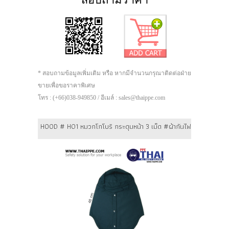
* สอบถามข้อมูลเพิ่มเติม หรือ หากมีจำนวนกรุณาติดต่อฝ่าย
ขายเพื่อขอราคาพิเศษ
โทร : (+66)038-949850 / อีเมล์ : sales@thaippe.com
HOOD # H01 หมวกโกโบริ กระดุมหน้า 3 เม็ด #ผ้ากันไฟ Genesis 4.5