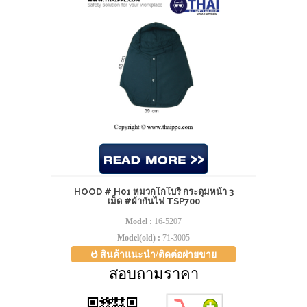
HOOD # H01 หมวกโกโบริ กระดุมหน้า 3
เม็ด #ผ้ากันไฟ TSP700
Model :
16-5207
Model(old) :
71-3005
สินค้าแนะนำ/ติดต่อฝ่ายขาย
สอบถามราคา