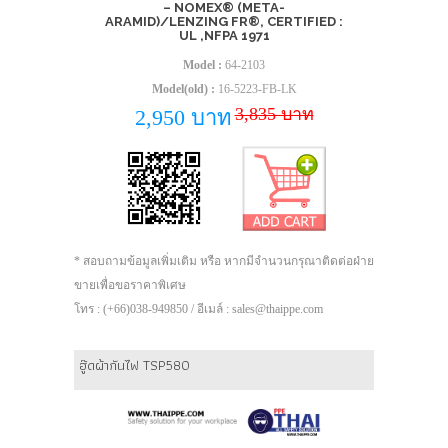
– NOMEX® (META-
ARAMID)/LENZING FR®, CERTIFIED :
UL ,NFPA 1971
Model :
64-2103
Model(old) :
16-5223-FB-LK
3,835 บาท
2,950 บาท
* สอบถามข้อมูลเพิ่มเติม หรือ หากมีจำนวนกรุณาติดต่อฝ่าย
ขายเพื่อขอราคาพิเศษ
โทร : (+66)038-949850 / อีเมล์ : sales@thaippe.com
ฮู๊ดผ้ากันไฟ TSP580