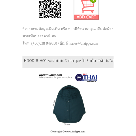
* สอบถามข้อมูลเพิ่มเติม หรือ หากมีจำนวนกรุณาติดต่อฝ่าย
ขายเพื่อขอราคาพิเศษ
โทร : (+66)038-949850 / อีเมล์ : sales@thaippe.com
HOOD # H01 หมวกโกโบริ กระดุมหน้า 3 เม็ด #ผ้ากันไฟ Omniweave 