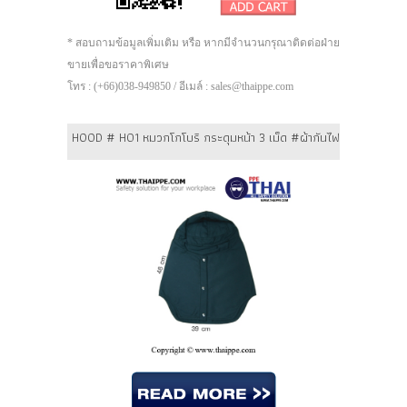
* สอบถามข้อมูลเพิ่มเติม หรือ หากมีจำนวนกรุณาติดต่อฝ่าย
ขายเพื่อขอราคาพิเศษ
โทร : (+66)038-949850 / อีเมล์ : sales@thaippe.com
HOOD # H01 หมวกโกโบริ กระดุมหน้า 3 เม็ด #ผ้ากันไฟ TECAPRO