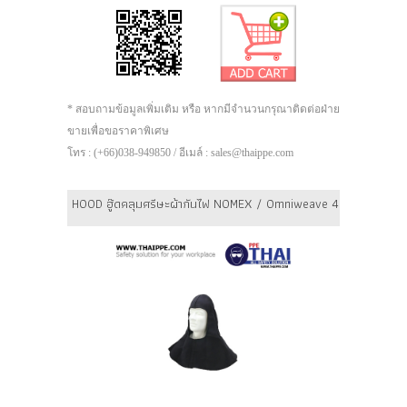
* สอบถามข้อมูลเพิ่มเติม หรือ หากมีจำนวนกรุณาติดต่อฝ่าย
ขายเพื่อขอราคาพิเศษ
โทร : (+66)038-949850 / อีเมล์ : sales@thaippe.com
HOOD ฮู๊ดคลุมศรีษะผ้ากันไฟ NOMEX / Omniweave 4.5 oz.