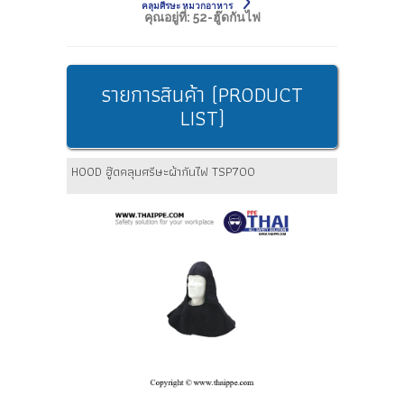
คลุมศีรษะ หมวกอาหาร
คุณอยู่ที่:
52-ฮู๊ดกันไฟ
รายการสินค้า (PRODUCT
LIST)
HOOD ฮู๊ดคลุมศรีษะผ้ากันไฟ TSP700