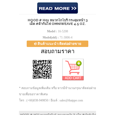
HOOD # H01 หมวกโกโบริ กระดุมหน้า 3
เม็ด #ผ้ากันไฟ OMNIWEAVE 4.5 OZ.
Model :
16-5208
Model(old) :
71-3006-4
สินค้าแนะนำ/ติดต่อฝ่ายขาย
สอบถามราคา
* สอบถามข้อมูลเพิ่มเติม หรือ หากมีจำนวนกรุณาติดต่อฝ่าย
ขายเพื่อขอราคาพิเศษ
โทร : (+66)038-949850 / อีเมล์ : sales@thaippe.com
HOOD # H01 หมวกโกโบริ กระดุมหน้า 3 เม็ด #ผ้ากันไฟ Omniweave