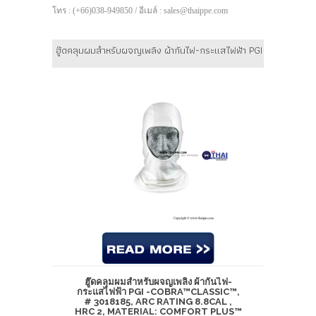
โทร : (+66)038-949850 / อีเมล์ : sales@thaippe.com
ฮู๊ดคลุมผมสำหรับผจญเพลิง ผ้ากันไฟ-กระแสไฟฟ้า PGI -COBRA™CLA
ฮู๊ดคลุมผมสำหรับผจญเพลิง ผ้ากันไฟ-
กระแสไฟฟ้า PGI -COBRA™CLASSIC™,
# 3018185, ARC RATING 8.8CAL ,
HRC 2, MATERIAL: COMFORT PLUS™