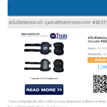
สนับข้อศอกและเข่า บุพลาสติกลดการกระแทก #BES
สนับข้อศอกแ
กระแทก #B
Model :
19-310
Model(old) :
03
สินค้
1,5
* สอบถามข้อมูลเพิ่มเติม หรือ หากมีจำนวนกรุณาติดต่อฝ่ายขายเพื่อขอราคาพิเศษ