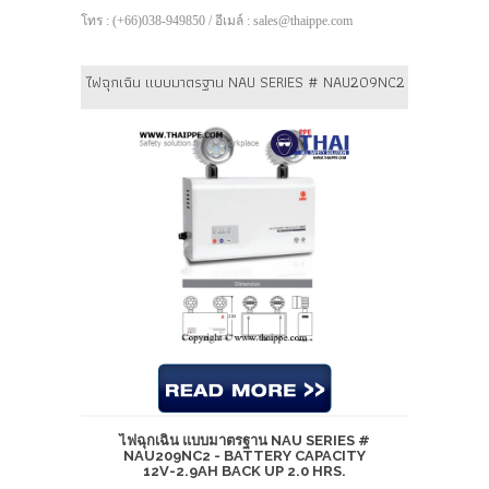
โทร : (+66)038-949850 / อีเมล์ : sales@thaippe.com
ไฟฉุกเฉิน แบบมาตรฐาน NAU SERIES # NAU209NC2 - Battery Cap
ไฟฉุกเฉิน แบบมาตรฐาน NAU SERIES #
NAU209NC2 - BATTERY CAPACITY
12V-2.9AH BACK UP 2.0 HRS.