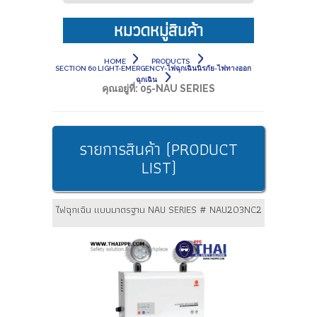
หมวดหมู่สินค้า
HOME
PRODUCTS
SECTION 60 LIGHT-EMERGENCY-ไฟฉุกเฉินนิรภัย-ไฟทางออก
ฉุกเฉิน
คุณอยู่ที่:
05-NAU SERIES
รายการสินค้า (PRODUCT
LIST)
ไฟฉุกเฉิน แบบมาตรฐาน NAU SERIES # NAU203NC2 - Battery Capa