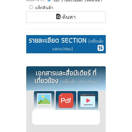
ชื่อ/รายละเอียด/รหัสสินค้า
แท็กสินค้า
ค้นหา
รายละเอียด SECTION
(คลิ๊กเพื่อ
แสดง/ซ่อน)
เอกสารและสื่อมีเดียร์ ที่
เกี่ยวข้อง
(คลิ๊กเพื่อ แสดง/ซ่อน)