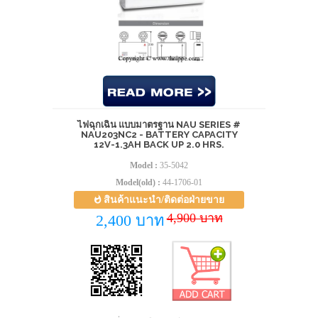
ไฟฉุกเฉิน แบบมาตรฐาน NAU SERIES #
NAU203NC2 - BATTERY CAPACITY
12V-1.3AH BACK UP 2.0 HRS.
Model :
35-5042
Model(old) :
44-1706-01
สินค้าแนะนำ/ติดต่อฝ่ายขาย
4,900 บาท
2,400 บาท