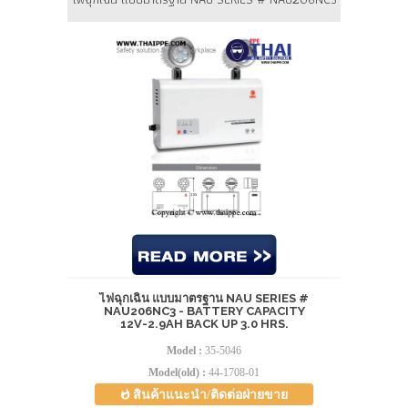
ไฟฉุกเฉิน แบบมาตรฐาน NAU SERIES #
NAU206NC3 - BATTERY CAPACITY
12V-2.9AH BACK UP 3.0 HRS.
Model :
35-5046
Model(old) :
44-1708-01
สินค้าแนะนำ/ติดต่อฝ่ายขาย