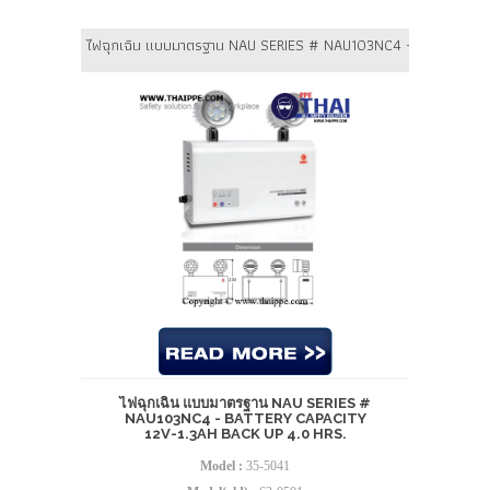
ไฟฉุกเฉิน แบบมาตรฐาน NAU SERIES # NAU103NC4 - Battery Capa
ไฟฉุกเฉิน แบบมาตรฐาน NAU SERIES #
NAU103NC4 - BATTERY CAPACITY
12V-1.3AH BACK UP 4.0 HRS.
Model :
35-5041