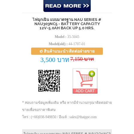
ไฟฉุกเฉิน แบบมาตรฐาน NAU SERIES #
NAU303NC5 - BATTERY CAPACITY
12V-5.0AH BACK UP 5.0 HRS.
Model :
35-5045
Model(old) :
44-1707-01
สินค้าแนะนำ/ติดต่อฝ่ายขาย
7,150 บาท
3,500 บาท
* สอบถามข้อมูลเพิ่มเติม หรือ หากมีจำนวนกรุณาติดต่อฝ่าย
ขายเพื่อขอราคาพิเศษ
โทร : (+66)038-949850 / อีเมล์ : sales@thaippe.com
ไฟฉุกเฉิน แบบมาตรฐาน NAU SERIES # NAU206NC3 - Battery Cap