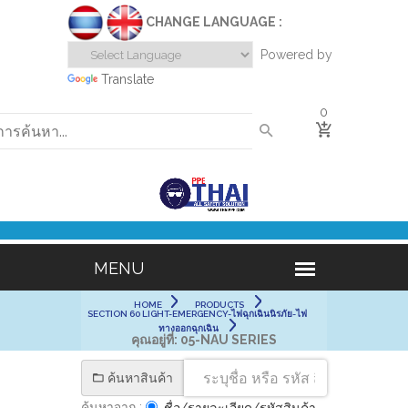
CHANGE LANGUAGE :
Powered by
Translate
0
HOME
PRODUCTS
SECTION 60 LIGHT-EMERGENCY-ไฟฉุกเฉินนิรภัย-ไฟ
ทางออกฉุกเฉิน
คุณอยู่ที่:
05-NAU SERIES
ค้นหาสินค้า
ค้นหาจาก :