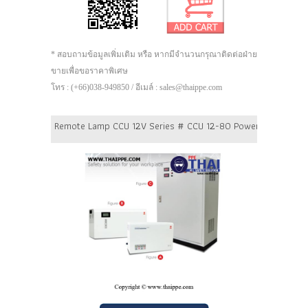
* สอบถามข้อมูลเพิ่มเติม หรือ หากมีจำนวนกรุณาติดต่อฝ่าย
ขายเพื่อขอราคาพิเศษ
โทร : (+66)038-949850 / อีเมล์ : sales@thaippe.com
Remote Lamp CCU 12V Series # CCU 12-80 Power 80 Watt Batt