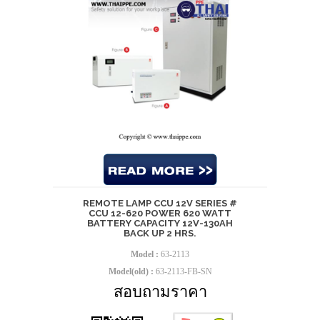
REMOTE LAMP CCU 12V SERIES #
CCU 12-620 POWER 620 WATT
BATTERY CAPACITY 12V-130AH
BACK UP 2 HRS.
Model :
63-2113
Model(old) :
63-2113-FB-SN
สอบถามราคา