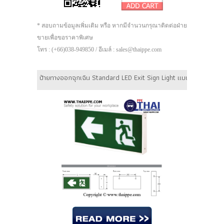
* สอบถามข้อมูลเพิ่มเติม หรือ หากมีจำนวนกรุณาติดต่อฝ่าย
ขายเพื่อขอราคาพิเศษ
โทร : (+66)038-949850 / อีเมล์ : sales@thaippe.com
ป้ายทางออกฉุกเฉิน Standard LED Exit Sign Light แบบกล่องสำห