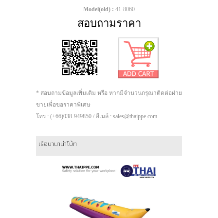
Model(old) :
41-8060
สอบถามราคา
* สอบถามข้อมูลเพิ่มเติม หรือ หากมีจำนวนกรุณาติดต่อฝ่าย
ขายเพื่อขอราคาพิเศษ
โทร : (+66)038-949850 / อีเมล์ : sales@thaippe.com
เรือบานาน่าโบ้ท