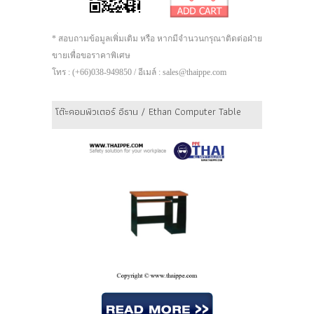
* สอบถามข้อมูลเพิ่มเติม หรือ หากมีจำนวนกรุณาติดต่อฝ่าย
ขายเพื่อขอราคาพิเศษ
โทร : (+66)038-949850 / อีเมล์ : sales@thaippe.com
โต๊ะคอมพิวเตอร์ อีธาน / Ethan Computer Table