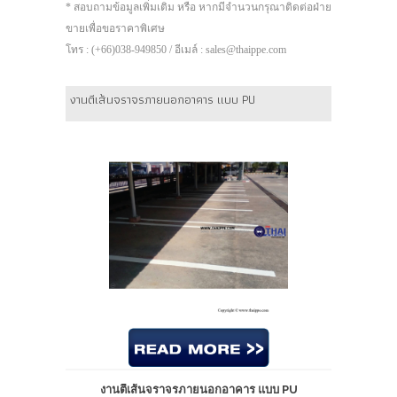
* สอบถามข้อมูลเพิ่มเติม หรือ หากมีจำนวนกรุณาติดต่อฝ่าย
ขายเพื่อขอราคาพิเศษ
โทร : (+66)038-949850 / อีเมล์ : sales@thaippe.com
งานตีเส้นจราจรภายนอกอาคาร แบบ PU
งานตีเส้นจราจรภายนอกอาคาร แบบ PU