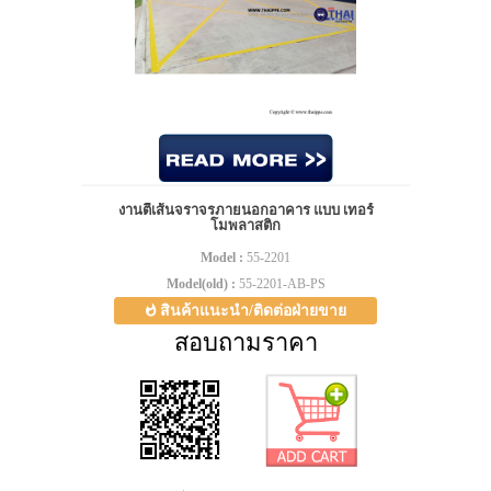
งานตีเส้นจราจรภายนอกอาคาร แบบ เทอร์
โมพลาสติก
Model :
55-2201
Model(old) :
55-2201-AB-PS
สินค้าแนะนำ/ติดต่อฝ่ายขาย
สอบถามราคา