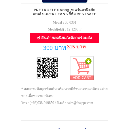
PRETROFLEX A003-M แว่นตานิรภัย
เลนส์ SUPER LEANS ยี่ห้อ BESTSAFE
Model :
05-0301
Model(old) :
12-1203-P
สินค้ายอดนิยม/สต๊อกพร้อมส่ง
315 บาท
300 บาท
* สอบถามข้อมูลเพิ่มเติม หรือ หากมีจำนวนกรุณาติดต่อฝ่าย
ขายเพื่อขอราคาพิเศษ
โทร : (+66)038-949850 / อีเมล์ : sales@thaippe.com