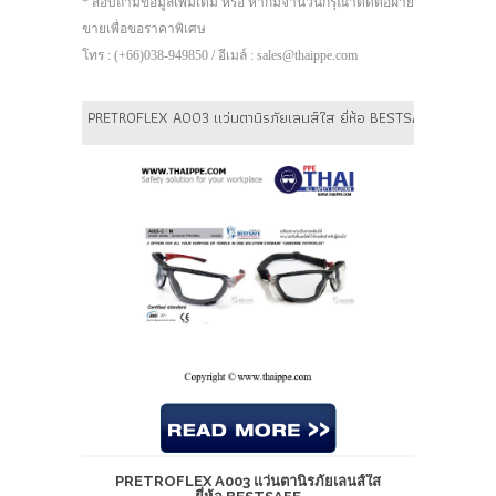
* สอบถามข้อมูลเพิ่มเติม หรือ หากมีจำนวนกรุณาติดต่อฝ่าย
ขายเพื่อขอราคาพิเศษ
โทร : (+66)038-949850 / อีเมล์ : sales@thaippe.com
PRETROFLEX A003 แว่นตานิรภัยเลนส์ใส ยี่ห้อ BESTSAFE
PRETROFLEX A003 แว่นตานิรภัยเลนส์ใส