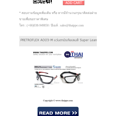
* สอบถามข้อมูลเพิ่มเติม หรือ หากมีจำนวนกรุณาติดต่อฝ่าย
ขายเพื่อขอราคาพิเศษ
โทร : (+66)038-949850 / อีเมล์ : sales@thaippe.com
PRETROFLEX A003-M แว่นตานิรภัยเลนส์ Super Leans ยี่ห้อ BEST