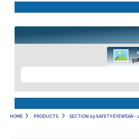
รูปท
HOME
PRODUCTS
SECTION 05 SAFETY EYEWEAR - แว