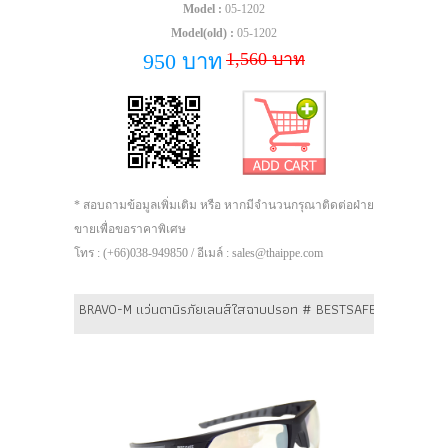
Model :
05-1202
Model(old) :
05-1202
1,560 บาท
950 บาท
* สอบถามข้อมูลเพิ่มเติม หรือ หากมีจำนวนกรุณาติดต่อฝ่าย
ขายเพื่อขอราคาพิเศษ
โทร : (+66)038-949850 / อีเมล์ : sales@thaippe.com
BRAVO-M แว่นตานิรภัยเลนส์ใสฉาบปรอท # BESTSAFE