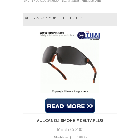
โทร : (+66)038-949850 / อีเมล์ : sales@thaippe.com
VULCANO2 SMOKE #DELTAPLUS
VULCANO2 SMOKE #DELTAPLUS
Model :
05-8102
Model(old) :
12-9006