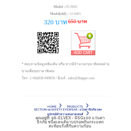
Model :
05-9602
Model(old) :
12-6401
650 บาท
320 บาท
* สอบถามข้อมูลเพิ่มเติม หรือ หากมีจำนวนกรุณาติดต่อฝ่าย
ขายเพื่อขอราคาพิเศษ
โทร : (+66)038-949850 / อีเมล์ : sales@thaippe.com
HOME
PRODUCTS
SECTION 05 SAFETY EYEWEAR - แว่นตานิรภัย และ
อุปกรณ์ทำความสะอาดเลนส์
คุณอยู่ที่:
96-ELVEX - RSG100 แว่นตา
นิรภัย ชนิดเลนส์ฉาบปรอทกันกระแทก
สะท้อนรังสีกันความร้อน