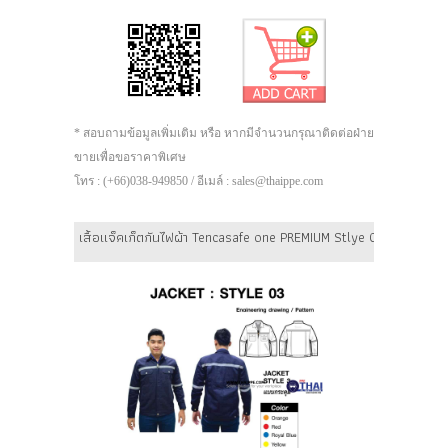
* สอบถามข้อมูลเพิ่มเติม หรือ หากมีจำนวนกรุณาติดต่อฝ่าย
ขายเพื่อขอราคาพิเศษ
โทร : (+66)038-949850 / อีเมล์ : sales@thaippe.com
เสื้อแจ็คเก็ตกันไฟผ้า Tencasafe one PREMIUM Stlye 03 (แบบกระดุม