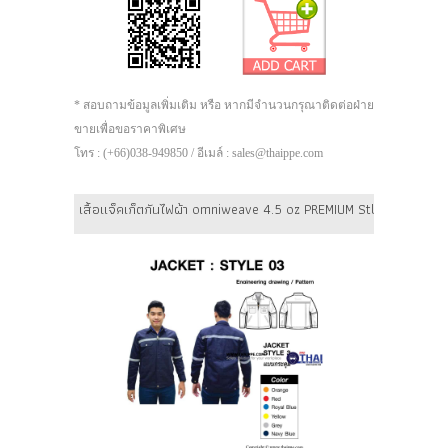
* สอบถามข้อมูลเพิ่มเติม หรือ หากมีจำนวนกรุณาติดต่อฝ่าย
ขายเพื่อขอราคาพิเศษ
โทร : (+66)038-949850 / อีเมล์ : sales@thaippe.com
เสื้อแจ็คเก็ตกันไฟผ้า omniweave 4.5 oz PREMIUM Stlye 03 (แบบกร