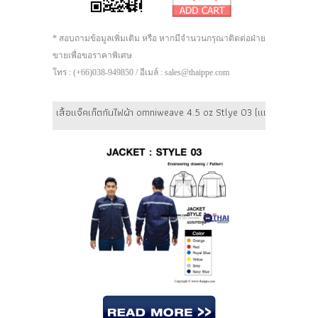
* สอบถามข้อมูลเพิ่มเติม หรือ หากมีจำนวนกรุณาติดต่อฝ่าย
ขายเพื่อขอราคาพิเศษ
โทร : (+66)038-949850 / อีเมล์ : sales@thaippe.com
เสื้อแจ็คเก็ตกันไฟผ้า omniweave 4.5 oz Stlye 03 (แบบกระดุม) สีก