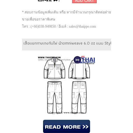
* สอบถามข้อมูลเพิ่มเติม หรือ หากมีจำนวนกรุณาติดต่อฝ่าย
ขายเพื่อขอราคาพิเศษ
โทร : (+66)038-949850 / อีเมล์ : sales@thaippe.com
เสื้อแยกกางเกงกันไฟ ผ้าomniweave 6.0 oz แบบ Style 02 (แถบสะท