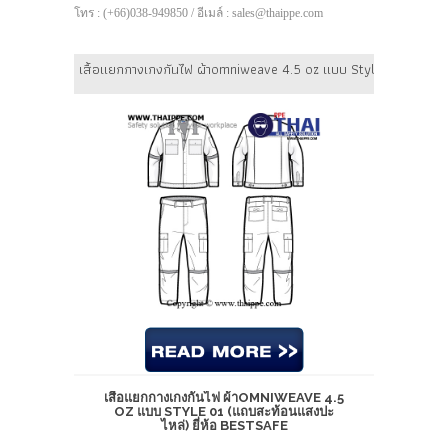
โทร : (+66)038-949850 / อีเมล์ : sales@thaippe.com
เสื้อแยกกางเกงกันไฟ ผ้าomniweave 4.5 oz แบบ Style 01 (แถบสะท้
เสื้อแยกกางเกงกันไฟ ผ้าOMNIWEAVE 4.5
OZ แบบ STYLE 01 (แถบสะท้อนแสงปะ
ไหล่) ยี่ห้อ BESTSAFE