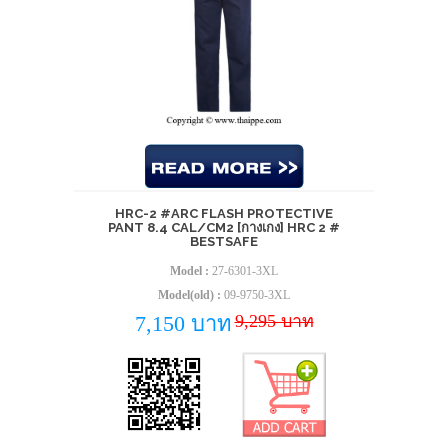
HRC-2 #ARC FLASH PROTECTIVE
PANT 8.4 CAL/CM2 [กางเกง] HRC 2 #
BESTSAFE
Model :
27-6301-3XL
Model(old) :
09-9750-3XL
9,295 บาท
7,150 บาท