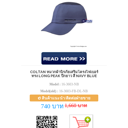
COLTAN หมวกผ้านิรภัยเสริมโครงไฟเบอร์
ทรง LONG PEAK ปีกยาว สี NAVY BLUE
Model :
16-3603-NB
Model(old) :
16-3603-FB-DL-NB
สินค้าแนะนำ/ติดต่อฝ่ายขาย
1,660 บาท
740 บาท