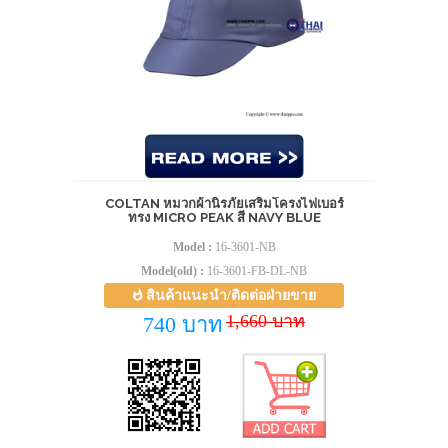
COLTAN หมวกผ้านิรภัยเสริมโครงไฟเบอร์
ทรง MICRO PEAK สี NAVY BLUE
Model :
16-3601-NB
Model(old) :
16-3601-FB-DL-NB
สินค้าแนะนำ/ติดต่อฝ่ายขาย
1,660 บาท
740 บาท