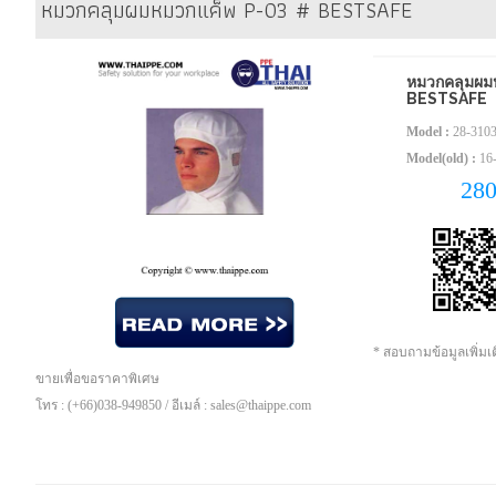
หมวกคลุมผมหมวกแค็พ P-03 # BESTSAFE
หมวกคลุมผม
BESTSAFE
Model :
28-310
Model(old) :
16
28
* สอบถามข้อมูลเพิ่ม
ขายเพื่อขอราคาพิเศษ
โทร : (+66)038-949850 / อีเมล์ : sales@thaippe.com