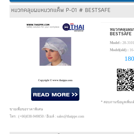
หมวกคลุมผมหมวกแค็พ P-01 # BESTSAFE
หมวกคลุมผม
BESTSAFE
Model :
28-310
Model(old) :
16
18
* สอบถามข้อมูลเพิ่ม
ขายเพื่อขอราคาพิเศษ
โทร : (+66)038-949850 / อีเมล์ : sales@thaippe.com