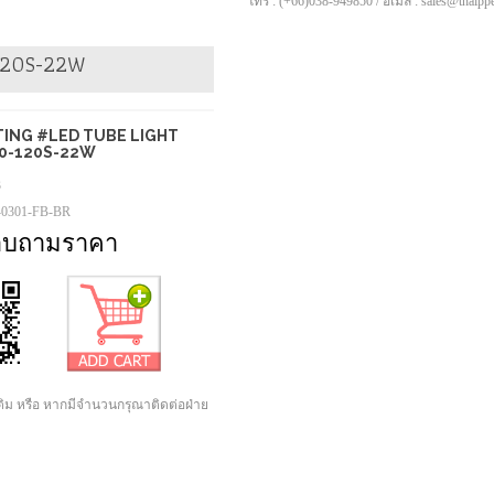
โทร : (+66)038-949850 / อีเมล์ : sales@thaip
120S-22W
TING #LED TUBE LIGHT
20-120S-22W
3
-0301-FB-BR
อบถามราคา
เติม หรือ หากมีจำนวนกรุณาติดต่อฝ่าย