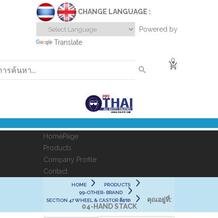
CHANGE LANGUAGE :
Powered by
Translate
0
HomePage
Products
Company Profile
Contact
HOME
PRODUCTS
99-OTHER- BRAND
คุณอยู่ที่:
SECTION 47 WHEEL & CASTOR ล้อรถ
04-HAND STACK