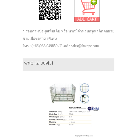
* สอบถามข้อมูลเพิ่มเติม หรือ หากมีจำนวนกรุณาติดต่อฝ่าย
ขายเพื่อขอราคาพิเศษ
โทร : (+66)038-949850 / อีเมล์ : sales@thaippe.com
WMC-121089(5)