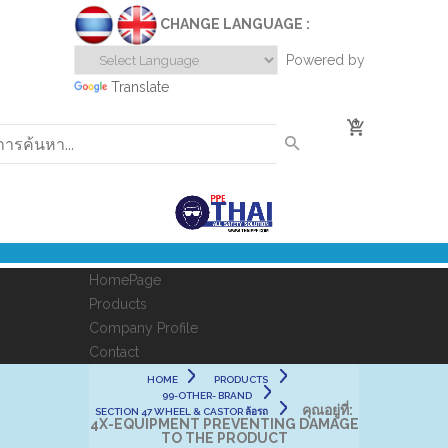
CHANGE LANGUAGE :
Powered by
Translate
0
HomePage
Products
Company Profile
Contact
HOME
PRODUCTS
99-OTHER- BRAND
คุณอยู่ที่:
SECTION 47 WHEEL & CASTOR ล้อรถ
4X-EQUIPMENT PREVENTING DAMAGE
TO THE PRODUCT