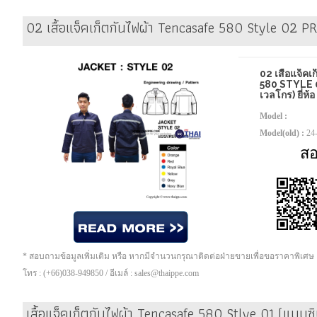
02 เสื้อแจ็คเก็ตกันไฟผ้า Tencasafe 580 Style 02 PR
02 เสื้อแจ็ค
580 STYLE 
เวลโกร) ยี่ห้
Model :
Model(old) :
24
ส
* สอบถามข้อมูลเพิ่มเติม หรือ หากมีจำนวนกรุณาติดต่อฝ่ายขายเพื่อขอราคาพิเศษ
โทร : (+66)038-949850 / อีเมล์ : sales@thaippe.com
เสื้อแจ็คเก็ตกันไฟผ้า Tencasafe 580 Stlye 01 (แบบซิป