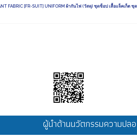
ABRIC [FR-SUIT] UNIFORM ผ้ากันไฟ (วัสดุ) ชุดช็อป เสื้อแจ็คเก็ต ชุด
ผู้นำด้านนวัตกรรมความป