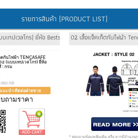
รายการสินค้า (PRODUCT LIST)
บเทปเวลโกร) ยี่ห้อ Bestsafe สี : กรม
02 เสื้อแจ็คเก็ตกันไฟผ้า Te
เก็ตกันไฟผ้า TENCASAFE
2 (แบบเทปเวลโกร) ยี่ห้อ
 : กรม
2
-1802-NB
าแนะนำ/ติดต่อฝ่ายขาย
อบถามราคา
* สอบถามข้อมูลเพิ่มเติม หรือ หากมีจำนวน