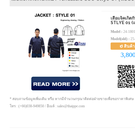
เสื้อแจ็คเก็
STLYE 01 (แ
Model :
24-180
Model(old) :
25
สินค้
3,80
* สอบถามข้อมูลเพิ่มเติม หรือ หากมีจำนวนกรุณาติดต่อฝ่ายขายเพื่อขอราคาพิเศษ
โทร : (+66)038-949850 / อีเมล์ : sales@thaippe.com