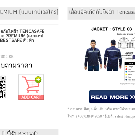
EMIUM (แบบเทปเวลโกร) ยี่ห้อ Bestsafe สี : ฟ้า
เสื้อแจ็คเก็ตกันไฟผ้า Tencas
เก็ตกันไฟผ้า TENCASAFE
02 PREMIUM (แบบเทป
อ BESTSAFE สี : ฟ้า
-1812-RB
อบถามราคา
* สอบถามข้อมูลเพิ่มเติม หรือ หากมีจำนวน
โทร : (+66)038-949850 / อีเมล์ : sales@thaip
) ยี่ห้อ Bestsafe