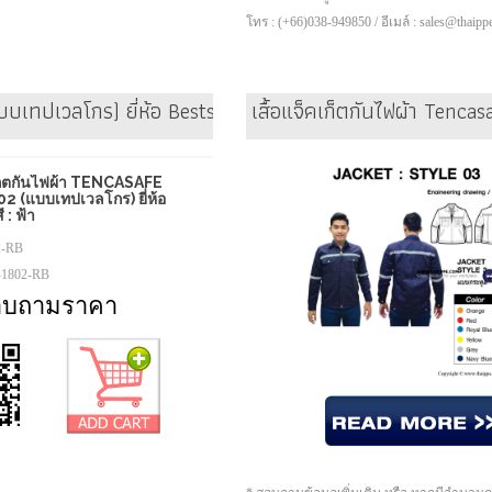
โทร : (+66)038-949850 / อีเมล์ : sales@thaip
เทปเวลโกร) ยี่ห้อ Bestsafe สี : ฟ้า
เสื้อแจ็คเก็ตกันไฟผ้า Tenca
เก็ตกันไฟผ้า TENCASAFE
2 (แบบเทปเวลโกร) ยี่ห้อ
: ฟ้า
2-RB
-1802-RB
อบถามราคา