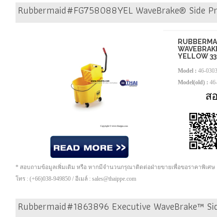
Rubbermaid#FG758088YEL WaveBrake® Side Pre
RUBBERMA
WAVEBRAKE
YELLOW 33.
Model :
46-030
Model(old) :
46
ส
* สอบถามข้อมูลเพิ่มเติม หรือ หากมีจำนวนกรุณาติดต่อฝ่ายขายเพื่อขอราคาพิเศษ
โทร : (+66)038-949850 / อีเมล์ : sales@thaippe.com
Rubbermaid#1863896 Executive WaveBrake™ Side