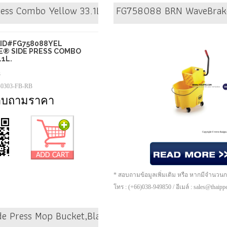
ss Combo Yellow 33.1L.
FG758088 BRN WaveBrake
ID#FG758088YEL
® SIDE PRESS COMBO
1L.
3
-0303-FB-RB
อบถามราคา
* สอบถามข้อมูลเพิ่มเติม หรือ หากมีจำนวน
โทร : (+66)038-949850 / อีเมล์ : sales@thaip
 Press Mop Bucket,Black 33.1L.