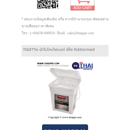
* สอบถามข้อมูลเพิ่มเติม หรือ หากมีจำนวนกรุณาติดต่อฝ่าย
ขายเพื่อขอราคาพิเศษ
โทร : (+66)038-949850 / อีเมล์ : sales@thaippe.com
1928756 ผ้าไมโครไฟเบอร์ ยี่ห้อ Rubbermaid