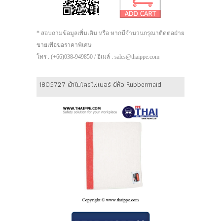
* สอบถามข้อมูลเพิ่มเติม หรือ หากมีจำนวนกรุณาติดต่อฝ่าย
ขายเพื่อขอราคาพิเศษ
โทร : (+66)038-949850 / อีเมล์ : sales@thaippe.com
1805727 ผ้าไมโครไฟเบอร์ ยี่ห้อ Rubbermaid