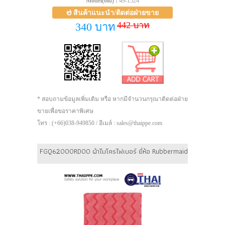
Model(old) :
49-1524
สินค้าแนะนำ/ติดต่อฝ่ายขาย
442 บาท
340 บาท
* สอบถามข้อมูลเพิ่มเติม หรือ หากมีจำนวนกรุณาติดต่อฝ่าย
ขายเพื่อขอราคาพิเศษ
โทร : (+66)038-949850 / อีเมล์ : sales@thaippe.com
FGQ62000RD00 ผ้าไมโครไฟเบอร์ ยี่ห้อ Rubbermaid