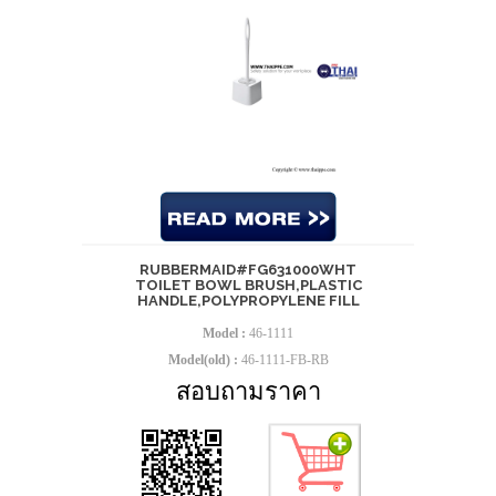
RUBBERMAID#FG631000WHT
TOILET BOWL BRUSH,PLASTIC
HANDLE,POLYPROPYLENE FILL
Model :
46-1111
Model(old) :
46-1111-FB-RB
สอบถามราคา