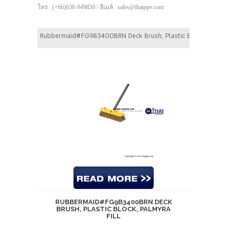
โทร : (+66)038-949850 / อีเมล์ : sales@thaippe.com
Rubbermaid#FG9B3400BRN Deck Brush, Plastic Block, Palmyra
RUBBERMAID#FG9B3400BRN DECK
BRUSH, PLASTIC BLOCK, PALMYRA
FILL