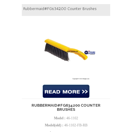
Rubbermaid#FG634200 Counter Brushes
RUBBERMAID#FG634200 COUNTER
BRUSHES
Model :
46-1102
Model(old) :
46-1102-FB-RB