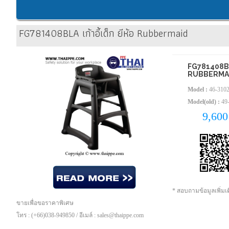
FG781408BLA เก้าอี้เด็ก ยีห้อ Rubbermaid
FG781408BLA 
RUBBERMA
Model :
46-310
Model(old) :
49
9,60
* สอบถามข้อมูลเพิ่ม
ขายเพื่อขอราคาพิเศษ
โทร : (+66)038-949850 / อีเมล์ : sales@thaippe.com