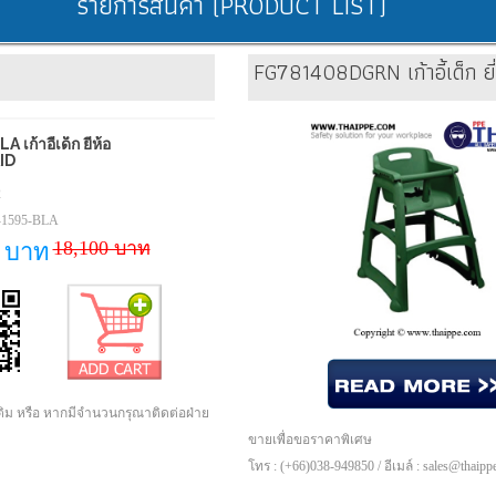
รายการสินค้า (PRODUCT LIST)
FG781408DGRN เก้าอี้เด็ก ย
เก้าอี้เด็ก ยีห้อ
ID
2
-1595-BLA
18,100 บาท
0 บาท
เติม หรือ หากมีจำนวนกรุณาติดต่อฝ่าย
ขายเพื่อขอราคาพิเศษ
โทร : (+66)038-949850 / อีเมล์ : sales@thaip