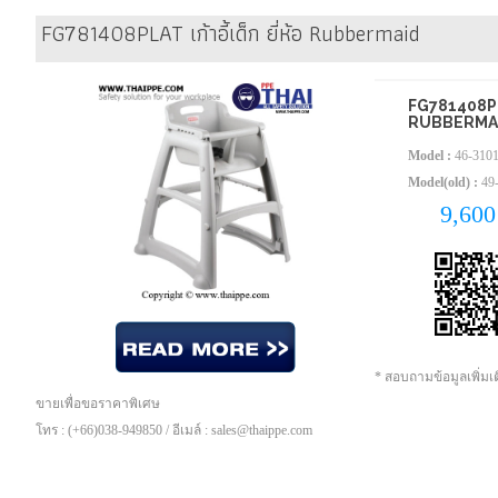
FG781408PLAT เก้าอี้เด็ก ยี่ห้อ Rubbermaid
FG781408PLAT 
RUBBERMA
Model :
46-310
Model(old) :
49
9,60
* สอบถามข้อมูลเพิ่ม
ขายเพื่อขอราคาพิเศษ
โทร : (+66)038-949850 / อีเมล์ : sales@thaippe.com