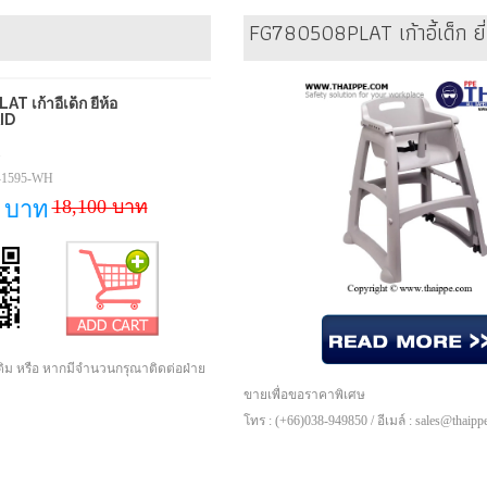
FG780508PLAT เก้าอี้เด็ก ย
เก้าอี้เด็ก ยี่ห้อ
ID
1
-1595-WH
18,100 บาท
0 บาท
เติม หรือ หากมีจำนวนกรุณาติดต่อฝ่าย
ขายเพื่อขอราคาพิเศษ
โทร : (+66)038-949850 / อีเมล์ : sales@thaip