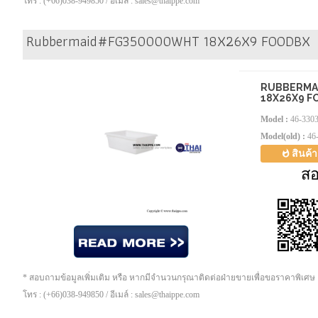
โทร : (+66)038-949850 / อีเมล์ : sales@thaippe.com
Rubbermaid#FG350000WHT 18X26X9 FOODBX
RUBBERMA
18X26X9 F
Model :
46-330
Model(old) :
46
สินค้
ส
* สอบถามข้อมูลเพิ่มเติม หรือ หากมีจำนวนกรุณาติดต่อฝ่ายขายเพื่อขอราคาพิเศษ
โทร : (+66)038-949850 / อีเมล์ : sales@thaippe.com