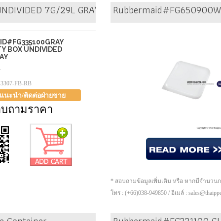
UNDIVIDED 7G/29L GRAY
Rubbermaid#FG650900WH
ID#FG335100GRAY
TY BOX UNDIVIDED
AY
7
-3307-FB-RB
าแนะนำ/ติดต่อฝ่ายขาย
อบถามราคา
* สอบถามข้อมูลเพิ่มเติม หรือ หากมีจำนวน
โทร : (+66)038-949850 / อีเมล์ : sales@thaip