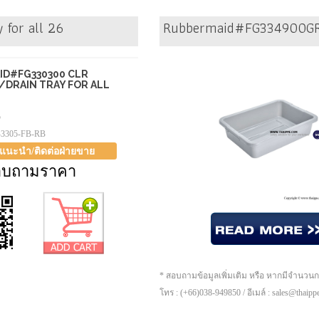
for all 26
Rubbermaid#FG334900GRA
D#FG330300 CLR
DRAIN TRAY FOR ALL
5
-3305-FB-RB
าแนะนำ/ติดต่อฝ่ายขาย
อบถามราคา
* สอบถามข้อมูลเพิ่มเติม หรือ หากมีจำนวน
โทร : (+66)038-949850 / อีเมล์ : sales@thaip