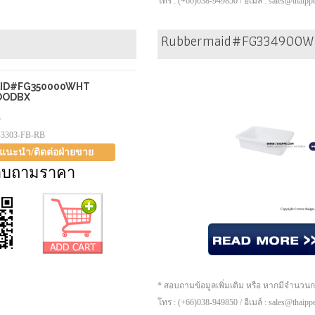
โทร : (+66)038-949850 / อีเมล์ : sales@thaip
Rubbermaid#FG334900WH
ID#FG350000WHT
OODBX
3
-3303-FB-RB
าแนะนำ/ติดต่อฝ่ายขาย
อบถามราคา
* สอบถามข้อมูลเพิ่มเติม หรือ หากมีจำนวน
โทร : (+66)038-949850 / อีเมล์ : sales@thaip