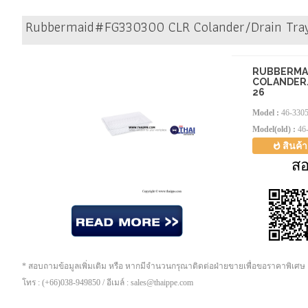
Rubbermaid#FG330300 CLR Colander/Drain Tray 
RUBBERMAI
COLANDER/
26
Model :
46-330
Model(old) :
46
สินค้
ส
* สอบถามข้อมูลเพิ่มเติม หรือ หากมีจำนวนกรุณาติดต่อฝ่ายขายเพื่อขอราคาพิเศษ
โทร : (+66)038-949850 / อีเมล์ : sales@thaippe.com