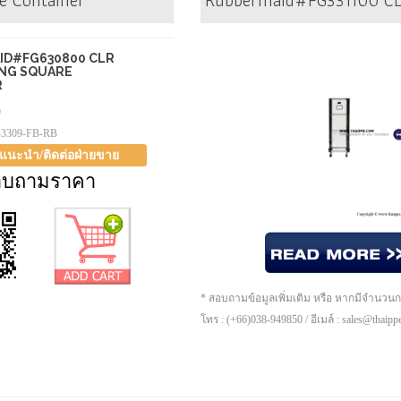
 Container
Rubbermaid#FG331100 CL
ID#FG630800 CLR
ING SQUARE
R
9
-3309-FB-RB
าแนะนำ/ติดต่อฝ่ายขาย
อบถามราคา
* สอบถามข้อมูลเพิ่มเติม หรือ หากมีจำนวน
โทร : (+66)038-949850 / อีเมล์ : sales@thaip