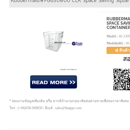
Rubbermaid#FG630800 CLR Space Saving Square
RUBBERMA
SPACE SAV
CONTAINE
Model :
46-330
Model(old) :
46
สินค้
ส
* สอบถามข้อมูลเพิ่มเติม หรือ หากมีจำนวนกรุณาติดต่อฝ่ายขายเพื่อขอราคาพิเศษ
โทร : (+66)038-949850 / อีเมล์ : sales@thaippe.com