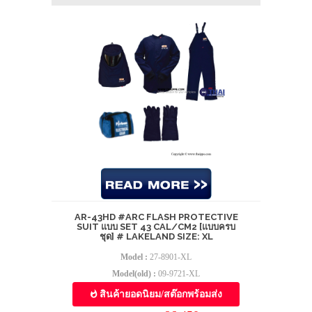
AR-43HD #ARC FLASH PROTECTIVE
SUIT แบบ SET 43 CAL/CM2 [แบบครบ
ชุด] # LAKELAND SIZE: XL
Model :
27-8901-XL
Model(old) :
09-9721-XL
สินค้ายอดนิยม/สต๊อกพร้อมส่ง