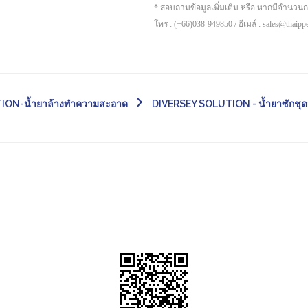
* สอบถามข้อมูลเพิ่มเติม หรือ หากมีจำนวน
โทร : (+66)038-949850 / อีเมล์ : sales@thaip
ION-น้ำยาล้างทำความสะอาด
DIVERSEY SOLUTION - น้ำยาซักชุ