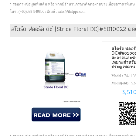
* สอบถามข้อมูลเพิ่มเติม หรือ หากมีจำนวนกรุณาติดต่อฝ่ายขายเพื่อขอราคาพิเศษ
โทร : (+66)038-949850 / อีเมล์ : sales@thaippe.com
สไตร์ด ฟลอรัล ดีซี (Stride Floral DC)#5010022 ผล
สไตร์ด ฟลอร
DC)#501002
สะอาดและฆ่า
เหมาะสำหรับ
ประตู เพดาน
Model :
74-110
Model(old) :
92-
3,51