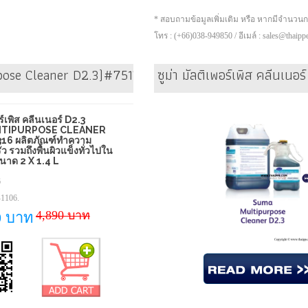
* สอบถามข้อมูลเพิ่มเติม หรือ หากมีจำนวน
โทร : (+66)038-949850 / อีเมล์ : sales@thaip
rpose Cleaner D2.3)#7517316 ผลิตภัณฑ์ทำความสะอาดห้องคร
ซูม่า มัลติเพอร์เพิส คลีนเ
อร์เพิส คลีนเนอร์ D2.3
NTIPURPOSE CLEANER
316 ผลิตภัณฑ์ทำความ
ว รวมถึงพื้นผิวแข็งทั่วไปใน
นาด 2 X 1.4 L
6
1106.
4,890 บาท
0 บาท