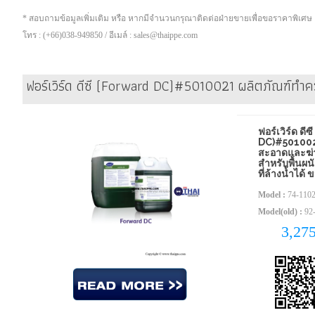
* สอบถามข้อมูลเพิ่มเติม หรือ หากมีจำนวนกรุณาติดต่อฝ่ายขายเพื่อขอราคาพิเศษ
โทร : (+66)038-949850 / อีเมล์ : sales@thaippe.com
ฟอร์เวิร์ด ดีซี (Forward DC)#5010021 ผลิตภัณฑ์ทำควา
ฟอร์เวิร์ด ด
DC)#501002
สะอาดและฆ่า
สำหรับพื้นผนั
ที่ล้างน้ำได้
Model :
74-110
Model(old) :
92-
3,27