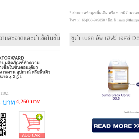
* สอบถามข้อมูลเพิ่มเติม หรือ หากมีจำนวน
โทร : (+66)038-949850 / อีเมล์ : sales@thaip
มสะอาดและฆ่าเชื้อในขั้นตอนเดียว สำหรับพื้นผนัง เพดาน อุปก
ซูม่า เบรก อัพ เฮฟวี่ เอสซ
ีซี (FORWARD
1 ผลิตภัณฑ์ทำความ
เชื้อในขั้นตอนเดียว
ง เพดาน อุปกรณ์ หรือพื้นผิว
 ขนาด 4 X 5 L
2
1102.
4,260 บาท
5 บาท