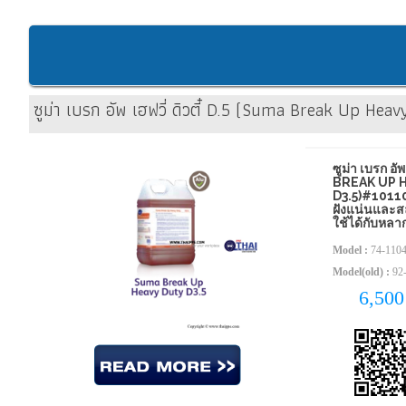
ซูม่า เบรก อัพ เฮฟวี่ ดิวตี๋ D.5 (Suma Break Up H
ซูม่า เบรก อัพ
BREAK UP 
D3.5)#10110
ฝังแน่นและส
ใช้ได้กับหลา
Model :
74-110
Model(old) :
92-
6,50