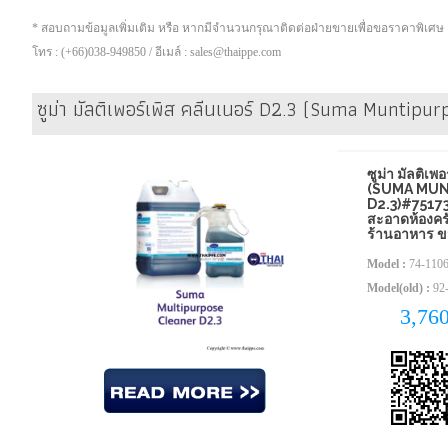
* สอบถามข้อมูลเพิ่มเติม หรือ หากมีจำนวนกรุณาติดต่อฝ่ายขายเพื่อขอราคาพิเศษ
โทร : (+66)038-949850 / อีเมล์ : sales@thaippe.com
ซูม่า มัลติเพอร์เพิส คลีนเนอร์ D2.3 (Suma Muntipu
ซูม่า มัลติเพ
(SUMA MU
D2.3)#7517
สะอาดห้องครั
ร้านอาหาร ข
Model :
74-110
Model(old) :
92-
3,76