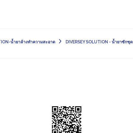
ION-น้ำยาล้างทำความสะอาด
DIVERSEY SOLUTION - น้ำยาซักชุ