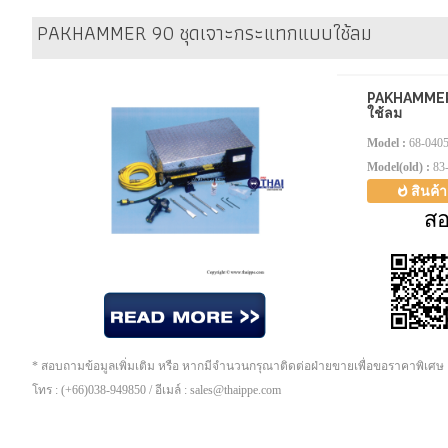
PAKHAMMER 90 ชุดเจาะกระแทกแบบใช้ลม
PAKHAMMER
ใช้ลม
Model :
68-040
Model(old) :
83
สินค้
ส
* สอบถามข้อมูลเพิ่มเติม หรือ หากมีจำนวนกรุณาติดต่อฝ่ายขายเพื่อขอราคาพิเศษ
โทร : (+66)038-949850 / อีเมล์ : sales@thaippe.com