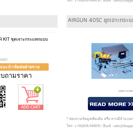
โทร : (+66)038-949850 / อีเมล์ : sales@thaip
AIRGUN 40SC ชุดเจาะกระแ
KIT ชุดเจาะกระแทกแบบ
3
-0403
าแนะนำ/ติดต่อฝ่ายขาย
อบถามราคา
* สอบถามข้อมูลเพิ่มเติม หรือ หากมีจำนวน
โทร : (+66)038-949850 / อีเมล์ : sales@thaip