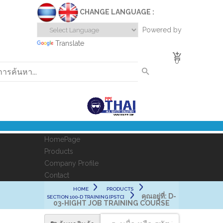
CHANGE LANGUAGE :
Powered by
Translate
0
HomePage
Products
Company Profile
Contact
HOME
PRODUCTS
คุณอยู่ที่:
D-
SECTION 100-D TRAINING [PSTC]
03-HIGHT JOB TRAINING COURSE