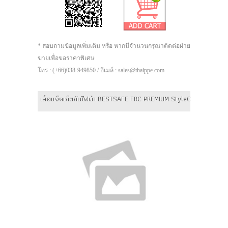
* สอบถามข้อมูลเพิ่มเติม หรือ หากมีจำนวนกรุณาติดต่อฝ่าย
ขายเพื่อขอราคาพิเศษ
โทร : (+66)038-949850 / อีเมล์ : sales@thaippe.com
เสื้อแจ็คเก็ตกันไฟผ้า BESTSAFE FRC PREMIUM Style02 (แบบเทปเวลโ