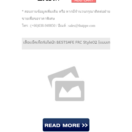
* สอบถามข้อมูลเพิ่มเติม หรือ หากมีจำนวนกรุณาติดต่อฝ่าย
ขายเพื่อขอราคาพิเศษ
โทร : (+66)038-949850 / อีเมล์ : sales@thaippe.com
เสื้อแจ็คเก็ตกันไฟผ้า BESTSAFE FRC Style02 (แบบเทปเวลโกร) สี : 