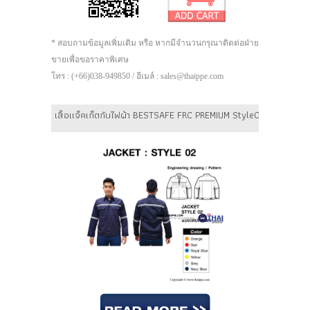
* สอบถามข้อมูลเพิ่มเติม หรือ หากมีจำนวนกรุณาติดต่อฝ่าย
ขายเพื่อขอราคาพิเศษ
โทร : (+66)038-949850 / อีเมล์ : sales@thaippe.com
เสื้อแจ็คเก็ตกันไฟผ้า BESTSAFE FRC PREMIUM Style02 (แบบเทปเวล