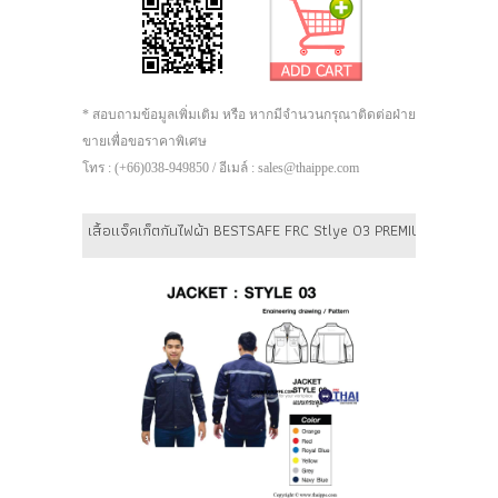
* สอบถามข้อมูลเพิ่มเติม หรือ หากมีจำนวนกรุณาติดต่อฝ่าย
ขายเพื่อขอราคาพิเศษ
โทร : (+66)038-949850 / อีเมล์ : sales@thaippe.com
เสื้อแจ็คเก็ตกันไฟผ้า BESTSAFE FRC Stlye 03 PREMIUM (แบบกระดุ