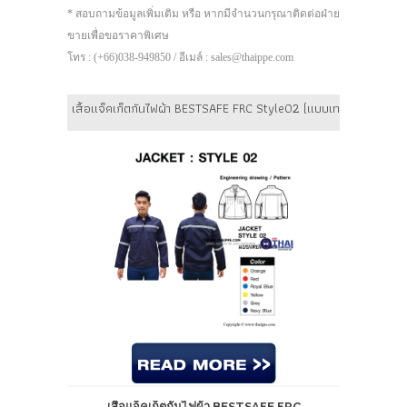
* สอบถามข้อมูลเพิ่มเติม หรือ หากมีจำนวนกรุณาติดต่อฝ่าย
ขายเพื่อขอราคาพิเศษ
โทร : (+66)038-949850 / อีเมล์ : sales@thaippe.com
เสื้อแจ็คเก็ตกันไฟผ้า BESTSAFE FRC Style02 (แบบเทปเวลโกร) สี 
เสื้อแจ็คเก็ตกันไฟผ้า BESTSAFE FRC