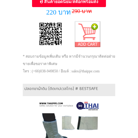
สินค้ายอดนิยม/สต๊อกพร้อมส่ง
290 บาท
220 บาท
* สอบถามข้อมูลเพิ่มเติม หรือ หากมีจำนวนกรุณาติดต่อฝ่าย
ขายเพื่อขอราคาพิเศษ
โทร : (+66)038-949850 / อีเมล์ : sales@thaippe.com
ปลอกขาผ้าดิบ (ติดเทปเวลโกร) # BESTSAFE