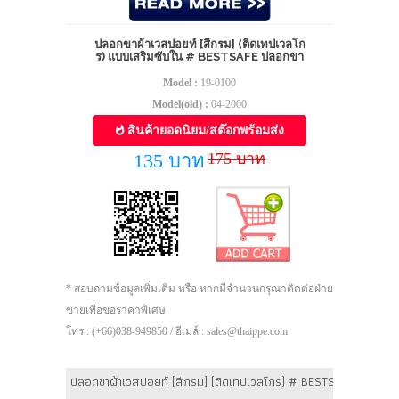
ปลอกขาผ้าเวสปอยท์ [สีกรม] (ติดเทปเวลโก
ร) แบบเสริมซับใน # BESTSAFE ปลอกขา
Model :
19-0100
Model(old) :
04-2000
สินค้ายอดนิยม/สต๊อกพร้อมส่ง
175 บาท
135 บาท
* สอบถามข้อมูลเพิ่มเติม หรือ หากมีจำนวนกรุณาติดต่อฝ่าย
ขายเพื่อขอราคาพิเศษ
โทร : (+66)038-949850 / อีเมล์ : sales@thaippe.com
ปลอกขาผ้าเวสปอยท์ [สีกรม] (ติดเทปเวลโกร) # BESTSAFE ปลอกขา