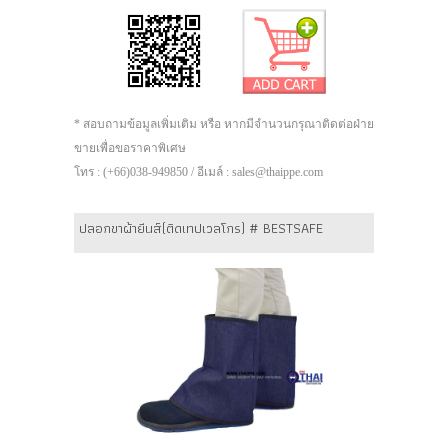
* สอบถามข้อมูลเพิ่มเติม หรือ หากมีจำนวนกรุณาติดต่อฝ่าย
ขายเพื่อขอราคาพิเศษ
โทร : (+66)038-949850 / อีเมล์ : sales@thaippe.com
ปลอกขาผ้ายีนส์(ติดเทปเวลโกร) # BESTSAFE