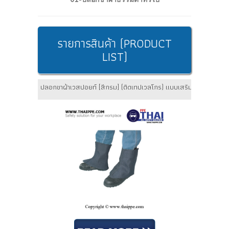
รายการสินค้า (PRODUCT
LIST)
ปลอกขาผ้าเวสปอยท์ [สีกรม] (ติดเทปเวลโกร) แบบเสริมซับใน # B