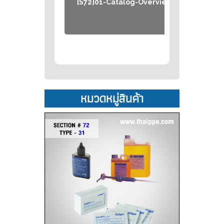
[S72]01-Catalog-Overview
[S72
หมวดหมู่สินค้า