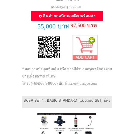
Model :
15-1001
Model(old) :
72-5201
สินค้ายอดนิยม/สต๊อกพร้อมส่ง
97,500 บาท
55,000 บาท
* สอบถามข้อมูลเพิ่มเติม หรือ หากมีจำนวนกรุณาติดต่อฝ่าย
ขายเพื่อขอราคาพิเศษ
โทร : (+66)038-949850 / อีเมล์ : sales@thaippe.com
SCBA SET 1 : BASIC STANDARD (แบบครบ SET) ยี่ห้อ #FENAN + 