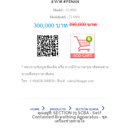
อากาศ #FENAN
Model :
15-9901
Model(old) :
72-9901
390,000 บาท
300,000 บาท
* สอบถามข้อมูลเพิ่มเติม หรือ หากมีจำนวนกรุณาติดต่อฝ่าย
ขายเพื่อขอราคาพิเศษ
โทร : (+66)038-949850 / อีเมล์ : sales@thaippe.com
HOME
PRODUCTS
SECTION 75 MSA
คุณอยู่ที่:
SECTION 75 SCBA - Self
Contained Breathing Apparatus - ชุด
เครื่องช่วยหายใจ