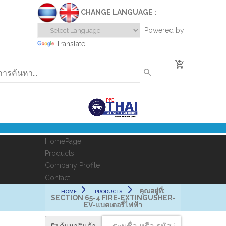
CHANGE LANGUAGE :
Powered by
Translate
0
HomePage
Products
Company Profile
Contact
คุณอยู่ที่:
HOME
PRODUCTS
SECTION 65-4 FIRE-EXTINGUSHER-
EV-แบตเตอรี่ไฟฟ้า