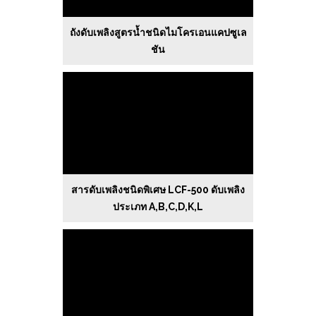
ถังดับเพลิงสูตรน้ำชนิดไมโครเอนแคปซูเล
ชัน
สารดับเพลิงชนิดพิเศษ LCF-500 ดับเพลิง
ประเภท A,B,C,D,K,L