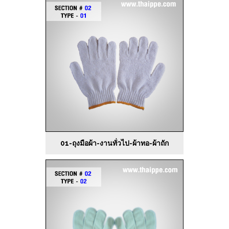
01-ถุงมือผ้า-งานทั่วไป-ผ้าทอ-ผ้าถัก