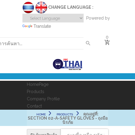
CHANGE LANGUAGE :
Powered by
Translate
0
HomePage
Products
Company Profile
Contact
คุณอยู่ที่:
HOME
PRODUCTS
SECTION 02-A-SAFETY GLOVES - ถุงมือ
นิรภัย