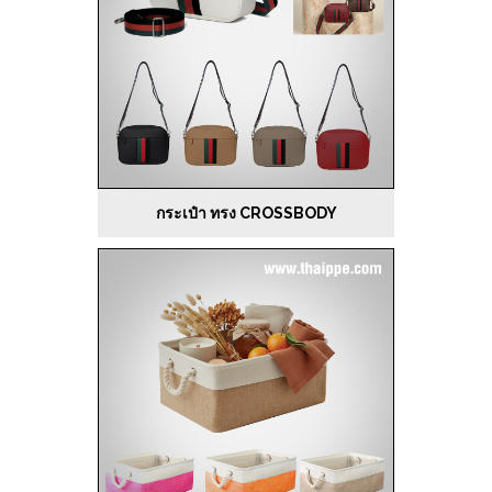
กระเป๋า ทรง CROSSBODY