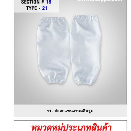
11- ปลอกแขนงานคลีนรูม