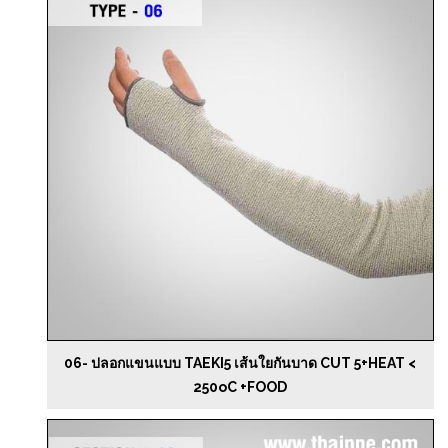
06- ปลอกแขนแบบ TAEKI5 เส้นใยกันบาด CUT 5+HEAT <
250oC +FOOD