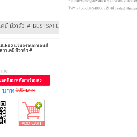
* สอบถามข้อมูลเพิ่มเติม หรือ หากมีจำนวน
โทร : (+66)038-949850 / อีเมล์ : sales@thaip
เคมี มีวาล์ว # BESTSAFE
LE02 แว่นครอบตาเลนส์
 สารเคมี มีวาล์ว #
2
-1102
ยอดนิยม/สต๊อกพร้อมส่ง
195 บาท
0 บาท