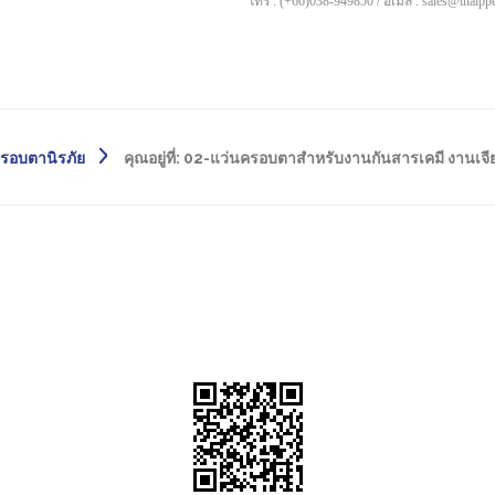
โทร : (+66)038-949850 / อีเมล์ : sales@thaip
รอบตานิรภัย
คุณอยู่ที่:
02-แว่นครอบตาสำหรับงานกันสารเคมี งานเจ