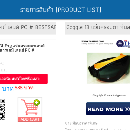
รายการสินค้า (PRODUCT LIST)
เคมี เลนส์ PC # BESTSAFE
Goggle 13 แว่นครอบตา กัน
LE13 แว่นครอบตาเลนส์
า สารเคมี เลนส์ PC #
1-C
-1113
ยอดนิยม/สต๊อกพร้อมส่ง
585 บาท
0 บาท
ขายเพื่อขอราคาพิเศษ