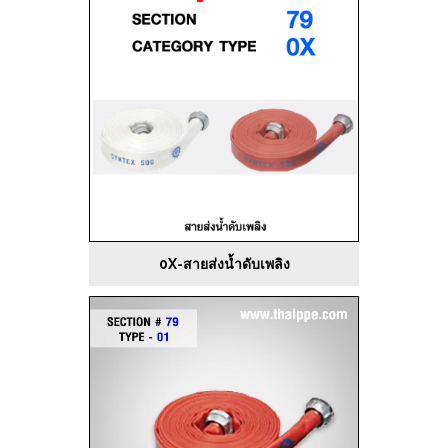
0X-สายส่งน้ำดับเพลิง