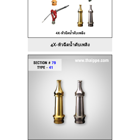
4X-หัวฉีดน้ำดับเพลิง