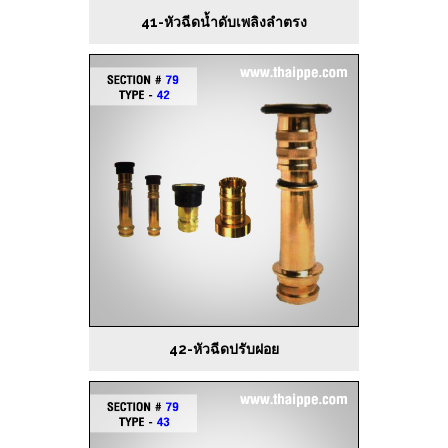
41-หัวฉีดน้ำดับเพลิงลำตรง
42-หัวฉีดปรับฝอย