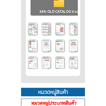
S66-OLD CATALOG V.10
[S79
หมวดหมู่สินค้า