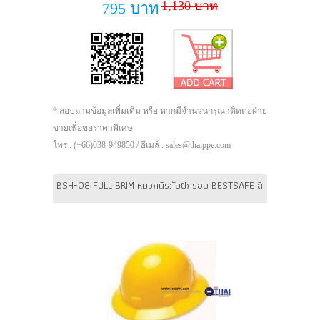
1,130 บาท
795 บาท
* สอบถามข้อมูลเพิ่มเติม หรือ หากมีจำนวนกรุณาติดต่อฝ่าย
ขายเพื่อขอราคาพิเศษ
โทร : (+66)038-949850 / อีเมล์ : sales@thaippe.com
BSH-08 FULL BRIM หมวกนิรภัยปีกรอบ BESTSAFE สี : สีเหลือง