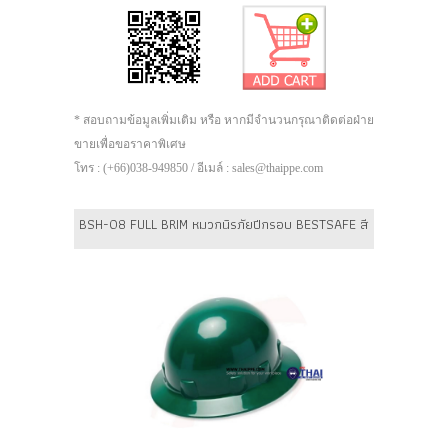
* สอบถามข้อมูลเพิ่มเติม หรือ หากมีจำนวนกรุณาติดต่อฝ่าย
ขายเพื่อขอราคาพิเศษ
โทร : (+66)038-949850 / อีเมล์ : sales@thaippe.com
BSH-08 FULL BRIM หมวกนิรภัยปีกรอบ BESTSAFE สี : สีเขียว