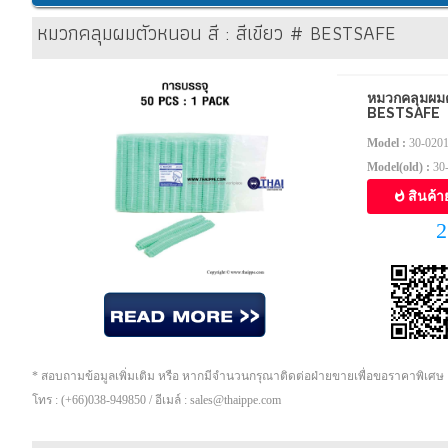
หมวกคลุมผมตัวหนอน สี : สีเขียว # BESTSAFE
หมวกคลุมผมตั
BESTSAFE
Model :
30-020
Model(old) :
30
สินค้า
2
* สอบถามข้อมูลเพิ่มเติม หรือ หากมีจำนวนกรุณาติดต่อฝ่ายขายเพื่อขอราคาพิเศษ
โทร : (+66)038-949850 / อีเมล์ : sales@thaippe.com