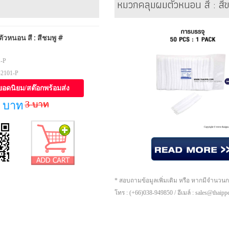
หมวกคลุมผมตัวหนอน สี : ส
วหนอน สี : สีชมพู #
-P
2101-P
ยอดนิยม/สต๊อกพร้อมส่ง
3 บาท
 บาท
* สอบถามข้อมูลเพิ่มเติม หรือ หากมีจำนวน
โทร : (+66)038-949850 / อีเมล์ : sales@thaip