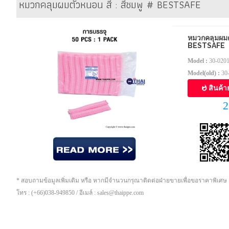
หมวกคลุมผมตัวหนอน สี : สีชมพู # BESTSAFE
หมวกคลุมผมตั
BESTSAFE
Model :
30-0201
Model(old) :
30-
สินค้า
2
* สอบถามข้อมูลเพิ่มเติม หรือ หากมีจำนวนกรุณาติดต่อฝ่ายขายเพื่อขอราคาพิเศษ
โทร : (+66)038-949850 / อีเมล์ : sales@thaippe.com