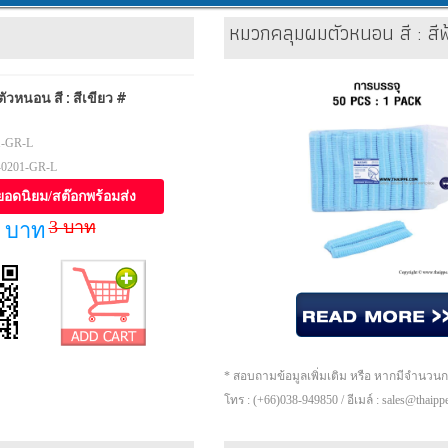
หมวกคลุมผมตัวหนอน สี : ส
วหนอน สี : สีเขียว #
1-GR-L
-0201-GR-L
ยอดนิยม/สต๊อกพร้อมส่ง
3 บาท
 บาท
* สอบถามข้อมูลเพิ่มเติม หรือ หากมีจำนวน
โทร : (+66)038-949850 / อีเมล์ : sales@thaip