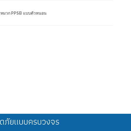
หมวก PPSB แบบตัวหนอน
ลอดภัยแบบครบวงจร