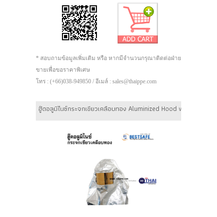
* สอบถามข้อมูลเพิ่มเติม หรือ หากมีจำนวนกรุณาติดต่อฝ่าย
ขายเพื่อขอราคาพิเศษ
โทร : (+66)038-949850 / อีเมล์ : sales@thaippe.com
ฮู๊ดอลูมิไนซ์กระจกเขียวเคลือบทอง Aluminized Hood with green 