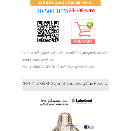
สินค้าแนะนำ/ติดต่อฝ่ายขาย
23,180 บาท
10,500 บาท
* สอบถามข้อมูลเพิ่มเติม หรือ หากมีจำนวนกรุณาติดต่อฝ่าย
ขายเพื่อขอราคาพิเศษ
โทร : (+66)038-949850 / อีเมล์ : sales@thaippe.com
309 # LAKELAND ฮู๊ดใสเคลือบทองอลูมิไนซ์ Hood with SCBA