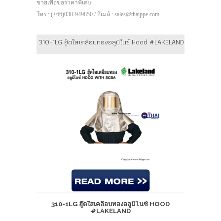
ขายเพื่อขอราคาพิเศษ
โทร : (+66)038-949850 / อีเมล์ : sales@thaippe.com
310-1LG ฮู๊ดใสเคลือบทองอลูมิไนซ์ Hood #LAKELAND
310-1LG ฮู๊ดใสเคลือบทองอลูมิไนซ์ HOOD
#LAKELAND